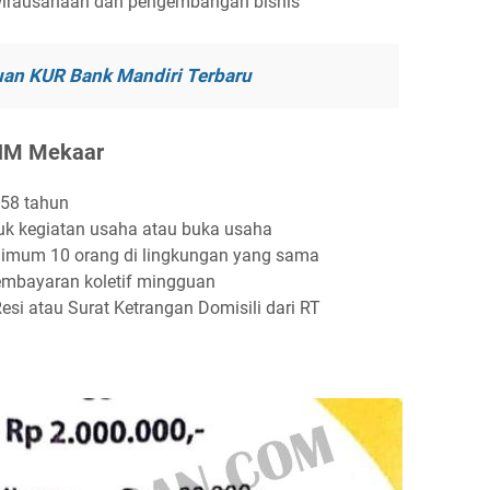
irausahaan dan pengembangan bisnis
uan KUR Bank Mandiri Terbaru
PNM Mekaar
 58 tahun
uk kegiatan usaha atau buka usaha
mum 10 orang di lingkungan yang sama
pembayaran koletif mingguan
i atau Surat Ketrangan Domisili dari RT